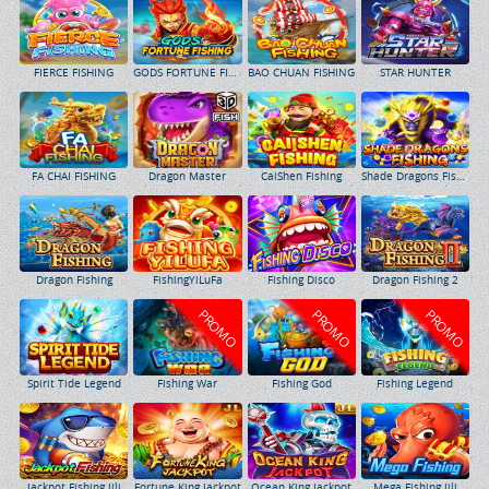
Live Casino
FIERCE FISHING
GODS FORTUNE FISHING
BAO CHUAN FISHING
STAR HUNTER
Poker
PROMO
Slots
PROMO
FA CHAI FISHING
Dragon Master
CaiShen Fishing
Shade Dragons Fishing
IDN Live
Togel
Dragon Fishing
FishingYiLuFa
Fishing Disco
Dragon Fishing 2
PROMO
PROMO
PROMO
PROMO
Elottery
Spirit Tide Legend
Fishing War
Fishing God
Fishing Legend
Tangkas
PROMO
Tembak Ikan
Jackpot Fishing Jili
Fortune King Jackpot
Ocean King Jackpot
Mega Fishing Jili