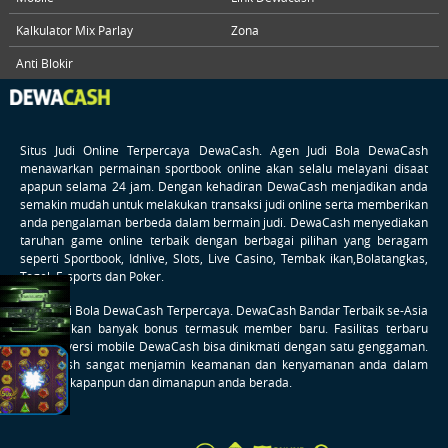
Judi
Bola
Kalkulator Mix Parlay
Zona
Online.
Hak
Anti Blokir
Cipta
Dilindungi.
Situs Judi Online Terpercaya
DewaCash
. Agen Judi Bola DewaCash
menawarkan permainan sportbook online akan selalu melayani disaat
apapun selama 24 jam. Dengan kehadiran DewaCash menjadikan anda
semakin mudah untuk melakukan transaksi judi online serta memberikan
anda pengalaman berbeda dalam bermain judi. DewaCash menyediakan
taruhan game online terbaik dengan berbagai pilihan yang beragam
seperti Sportbook, Idnlive, Slots, Live Casino, Tembak ikan,Bolatangkas,
Togel, E-sports dan Poker.
Agen Judi Bola DewaCash Terpercaya. DewaCash Bandar Terbaik se-Asia
memberikan banyak bonus termasuk member baru. Fasilitas terbaru
aplikasi versi mobile DewaCash bisa dinikmati dengan satu genggaman.
DewaCash sangat menjamin keamanan dan kenyamanan anda dalam
bermain kapanpun dan dimanapun anda berada.